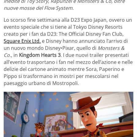
inedite di Toy Story, Rapunzel e Monsters & Co, oltre
nuove mosse del Flow System.
Lo scorso fine settimana alla D23 Expo Japan, ovvero un
evento speciale che si tiene al Tokyo Disney Resorts
creato per i fan da D23: The Official Disney Fan Club,
Square Enix Ltd.
e Disney hanno annunciato l’arrivo di
un nuovo mondo Disney•Pixar, quello di
Monsters &
Co.
, in
Kingdom Hearts 3
.
I due nuovi trailer presentati
all’evento trasportano i fan nel mezzo dell’azione e nelle
delizie del cartone animato mentre Sora, Paperino e
Pippo si trasformano in mostri per mescolarsi nel
paesaggio urbano di Mostropoli.