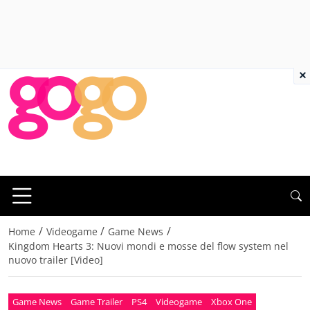
×
/
/
/
Home
Videogame
Game News
Kingdom Hearts 3: Nuovi mondi e mosse del flow system nel
nuovo trailer [Video]
Game News
Game Trailer
PS4
Videogame
Xbox One