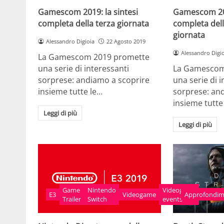
Gamescom 2019: la sintesi
Gamescom 201
completa della terza giornata
completa del
giornata
Alessandro Digioia
22 Agosto 2019
Alessandro Digi
La Gamescom 2019 promette
una serie di interessanti
La Gamescom
sorprese: andiamo a scoprire
una serie di 
insieme tutte le…
sorprese: an
insieme tutte
Leggi di più
Leggi di più
Game
Nintendo
Videogame
Approfondim
E3
Videogame
Trailer
Switch
events