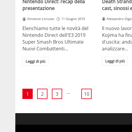
Death Strandi
Nintendo Direct: recap della
cast, sinossi 
presentazione
Alessandro Digi
Vincenzo Lorusso
11 Giugno 2019
Il nuovo lavo
Elenchiamo tutte le novità del
Kojima ha fi
Nintendo Direct dell'E3 2019
d'uscita: an
Super Smash Bros Ultimate
analizzare…
Nuovi Combattenti…
Leggi di più
Leggi di più
...
1
2
3
10