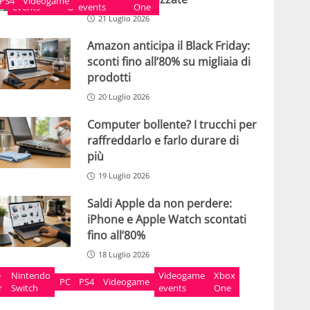
e
PS4
Videogame
events
One
events
One
21 Luglio 2026
Amazon anticipa il Black Friday:
sconti fino all’80% su migliaia di
prodotti
20 Luglio 2026
Computer bollente? I trucchi per
raffreddarlo e farlo durare di
più
19 Luglio 2026
Saldi Apple da non perdere:
iPhone e Apple Watch scontati
fino all’80%
18 Luglio 2026
game
e
Nintendo
Xbox
Videogame
Xbox
PC
PS4
Videogame
r
Switch
One
events
One