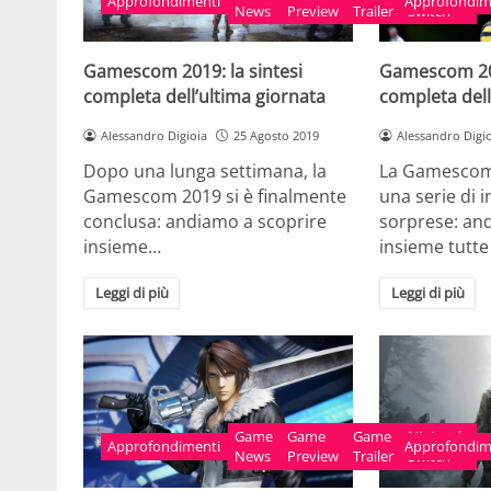
Approfondimenti
Approfondim
News
Preview
Trailer
Switch
Gamescom 2019: la sintesi
Gamescom 201
completa dell’ultima giornata
completa dell
Alessandro Digioia
25 Agosto 2019
Alessandro Digi
Dopo una lunga settimana, la
La Gamescom
Gamescom 2019 si è finalmente
una serie di 
conclusa: andiamo a scoprire
sorprese: an
insieme…
insieme tutte
Leggi di più
Leggi di più
Game
Game
Game
Nintendo
Approfondimenti
Approfondim
News
Preview
Trailer
Switch