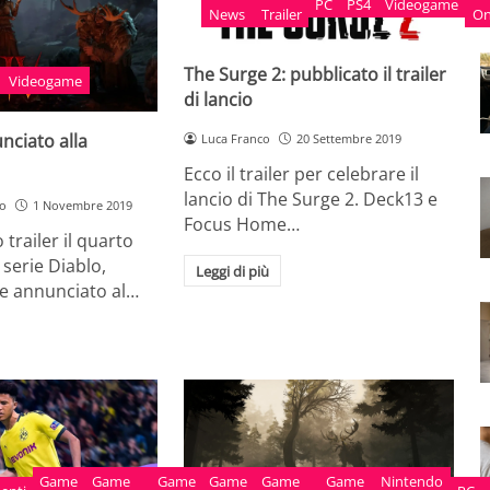
PC
PS4
Videogame
News
Trailer
O
The Surge 2: pubblicato il trailer
Videogame
di lancio
nciato alla
Luca Franco
20 Settembre 2019
Ecco il trailer per celebrare il
lancio di The Surge 2. Deck13 e
so
1 Novembre 2019
Focus Home…
trailer il quarto
 serie Diablo,
Leggi di più
ne annunciato al…
Game
Game
Videogame
Game
Game
Mobile
Xbox
Game
Nintendo
Game
Nintendo