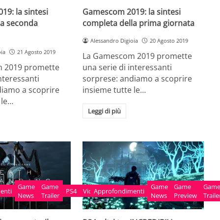
9: la sintesi
Gamescom 2019: la sintesi
la seconda
completa della prima giornata
Alessandro Digioia
20 Agosto 2019
oia
21 Agosto 2019
La Gamescom 2019 promette
 2019 promette
una serie di interessanti
interessanti
sorprese: andiamo a scoprire
diamo a scoprire
insieme tutte le…
 le…
Leggi di più
Game
Game
Game
Game
Gam
enti
PS4
Videogame
Approfondimenti
News
Trailer
News
Preview
Traile