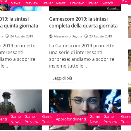
enti
PC
PS4
Videogame
PC
PS4
Videogam
PC
News
Preview
events
Trailer
News
Gaming
One
Preview
Switch
Trailer
Switch
9: la sintesi
Gamescom 2019: la sintesi
a quinta giornata
completa della quarta giornata
oia
24 Agosto 2019
Alessandro Digioia
23 Agosto 2019
 2019 promette
La Gamescom 2019 promette
interessanti
una serie di interessanti
diamo a scoprire
sorprese: andiamo a scoprire
 le…
insieme tutte le…
Leggi di più
Game
Game
Videogame
Game
Xbox
Nintendo
Game
Game
Video
Gam
enti
PS4
Videogame
Approfondimenti
PC
PS4
Videogame
News
Preview
events
Trailer
One
Switch
News
Preview
events
Traile