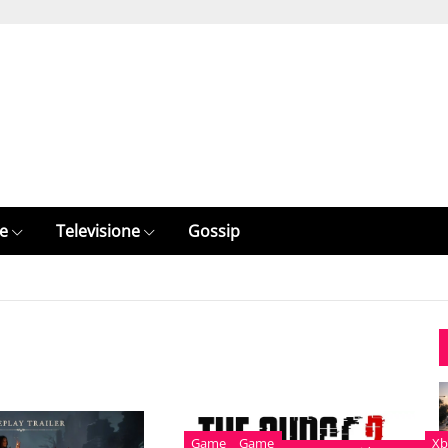
e
Televisione
Gossip
Game
Game
Xb