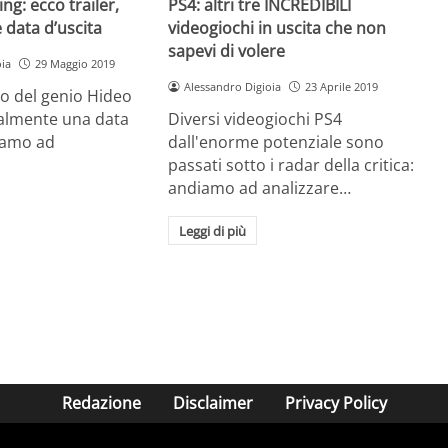
ng: ecco trailer,
PS4: altri tre INCREDIBILI
e data d’uscita
videogiochi in uscita che non
sapevi di volere
oia
29 Maggio 2019
Alessandro Digioia
23 Aprile 2019
ro del genio Hideo
nalmente una data
Diversi videogiochi PS4
diamo ad
dall'enorme potenziale sono
passati sotto i radar della critica:
andiamo ad analizzare…
Leggi di più
Redazione
Disclaimer
Privacy Policy