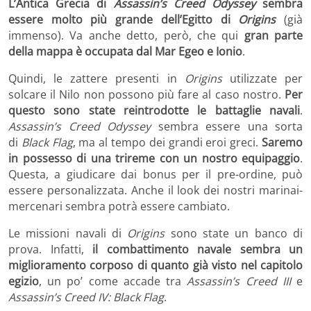
L’Antica Grecia di
Assassin’s Creed Odyssey
sembra
essere molto più grande dell’Egitto di
Origins
(già
immenso). Va anche detto, però, che qui
gran parte
della mappa è occupata dal Mar Egeo e Ionio
.
Quindi, le zattere presenti in
Origins
utilizzate per
solcare il Nilo non possono più fare al caso nostro.
Per
questo sono state reintrodotte le battaglie navali
.
Assassin’s Creed Odyssey
sembra essere una sorta
di
Black Flag
, ma al tempo dei grandi eroi greci.
Saremo
in possesso di una trireme con un nostro equipaggio
.
Questa, a giudicare dai bonus per il pre-ordine, può
essere personalizzata. Anche il look dei nostri marinai-
mercenari sembra potrà essere cambiato.
Le missioni navali di
Origins
sono state un banco di
prova. Infatti,
il combattimento navale sembra un
miglioramento corposo di quanto già visto nel capitolo
egizio
, un po’ come accade tra
Assassin’s Creed III
e
Assassin’s Creed
IV: Black Flag
.