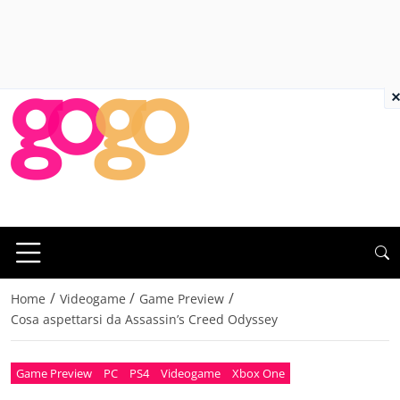
×
/
/
/
Home
Videogame
Game Preview
Cosa aspettarsi da Assassin’s Creed Odyssey
Game Preview
PC
PS4
Videogame
Xbox One