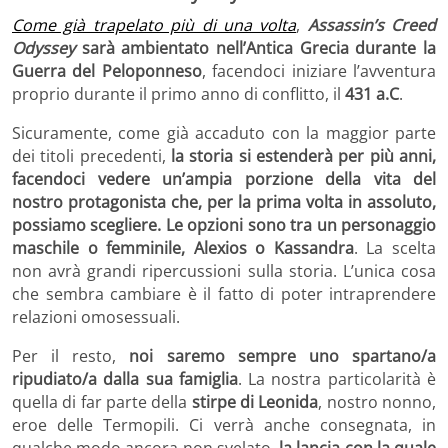
Come già trapelato più di una volta
,
Assassin’s Creed
Odyssey
sarà ambientato nell’Antica Grecia durante la
Guerra del Peloponneso
, facendoci iniziare l’avventura
proprio durante il primo anno di conflitto, il
431 a.C
.
Sicuramente, come già accaduto con la maggior parte
dei titoli precedenti,
la storia si estenderà per più anni,
facendoci vedere un’ampia porzione della vita del
nostro protagonista
che, per la prima volta in assoluto,
possiamo scegliere.
Le opzioni sono tra un personaggio
maschile o femminile, Alexios o Kassandra
. La scelta
non avrà grandi ripercussioni sulla storia. L’unica cosa
che sembra cambiare è il fatto di poter intraprendere
relazioni omosessuali.
Per il resto,
noi saremo sempre uno spartano/a
ripudiato/a dalla sua famiglia
. La nostra particolarità è
quella di far parte della
stirpe di Leonida
, nostro nonno,
eroe delle Termopili. Ci verrà anche consegnata, in