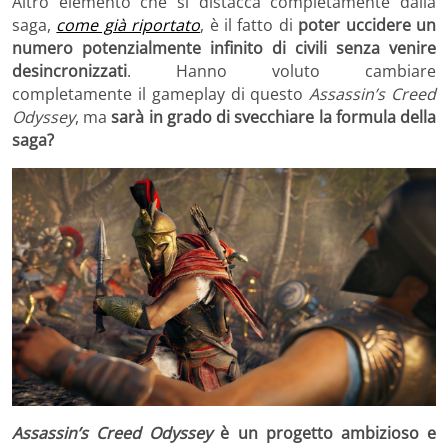
Altro elemento che si distacca completamente dalla
saga,
come già riportato
, è il fatto di
poter uccidere un
numero potenzialmente infinito di civili senza venire
desincronizzati
. Hanno voluto cambiare
completamente il gameplay di questo
Assassin’s Creed
Odyssey
, ma
sarà in grado di svecchiare la formula della
saga?
Assassin’s Creed Odyssey
è un progetto ambizioso e