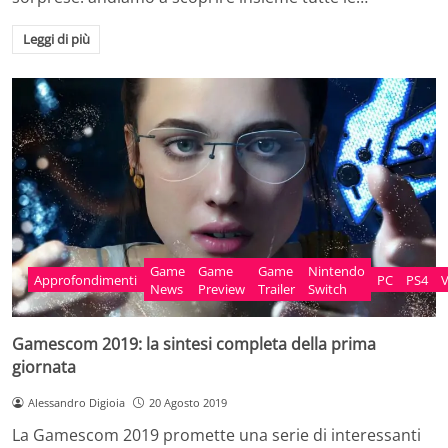
Leggi di più
Game
Game
Game
Nintendo
Approfondimenti
PC
PS4
News
Preview
Trailer
Switch
Gamescom 2019: la sintesi completa della prima
giornata
Alessandro Digioia
20 Agosto 2019
La Gamescom 2019 promette una serie di interessanti