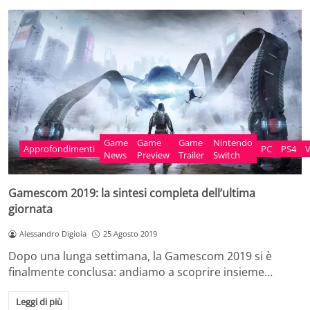
Game
Game
Game
Nintendo
Approfondimenti
PC
PS4
News
Preview
Trailer
Switch
Gamescom 2019: la sintesi completa dell’ultima
giornata
Alessandro Digioia
25 Agosto 2019
Dopo una lunga settimana, la Gamescom 2019 si è
finalmente conclusa: andiamo a scoprire insieme…
Leggi di più