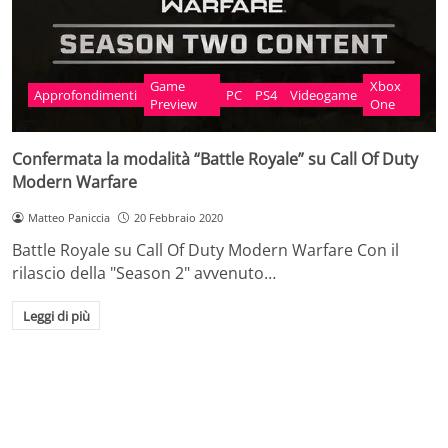
Game
Xbox
Approfondimenti
PC
PS4
Videogame
Preview
One
Confermata la modalità “Battle Royale” su Call Of Duty
Modern Warfare
Matteo Paniccia
20 Febbraio 2020
Battle Royale su Call Of Duty Modern Warfare Con il
rilascio della "Season 2" avvenuto…
Leggi di più