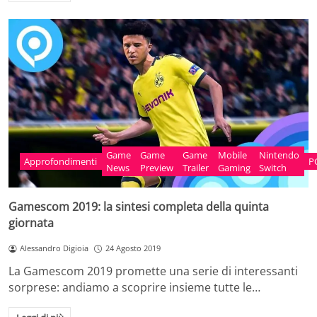
Game
Game
Game
Mobile
Nintendo
Approfondimenti
P
News
Preview
Trailer
Gaming
Switch
Gamescom 2019: la sintesi completa della quinta
giornata
Alessandro Digioia
24 Agosto 2019
La Gamescom 2019 promette una serie di interessanti
sorprese: andiamo a scoprire insieme tutte le…