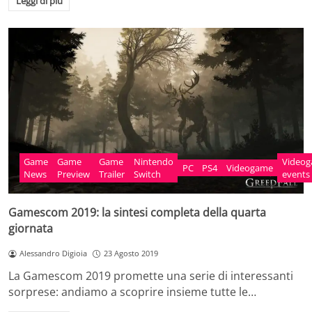
Leggi di più
Game
Game
Game
Nintendo
Video
PC
PS4
Videogame
News
Preview
Trailer
Switch
events
Gamescom 2019: la sintesi completa della quarta
giornata
Alessandro Digioia
23 Agosto 2019
La Gamescom 2019 promette una serie di interessanti
sorprese: andiamo a scoprire insieme tutte le…