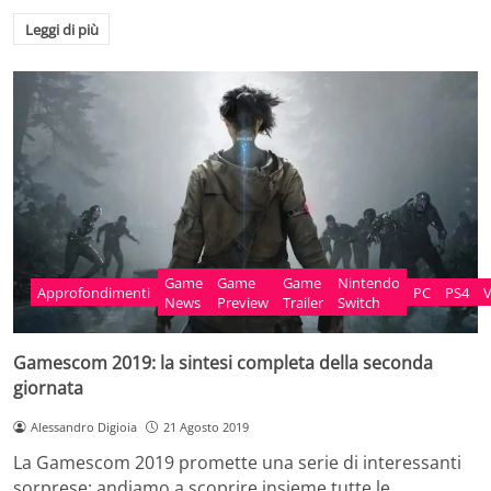
Leggi di più
Game
Game
Game
Nintendo
Approfondimenti
PC
PS4
News
Preview
Trailer
Switch
Gamescom 2019: la sintesi completa della seconda
giornata
Alessandro Digioia
21 Agosto 2019
La Gamescom 2019 promette una serie di interessanti
sorprese: andiamo a scoprire insieme tutte le…