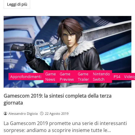
Leggi di più
Game
Game
Game
Nintendo
Approfondimenti
PS4
Vide
News
Preview
Trailer
Switch
Gamescom 2019: la sintesi completa della terza
giornata
Alessandro Digioia
22 Agosto 2019
La Gamescom 2019 promette una serie di interessanti
sorprese: andiamo a scoprire insieme tutte le…