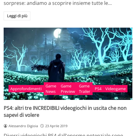
sorprese: andiamo a scoprire insieme tutte le…
Leggi di più
Game
Game
Game
Approfondimenti
PS4
Videogame
News
Preview
Trailer
PS4: altri tre INCREDIBILI videogiochi in uscita che non
sapevi di volere
Alessandro Digioia
23 Aprile 2019
Diversi videogiochi PS4 dall'enorme potenziale sono