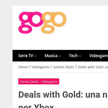
Serie TV
Musica
Tech
Videogam
/
/
/
Home
Videogame
Games Deals
Deals with Gold: u
Games Deals
Videogame
Deals with Gold: una 
per Xbox