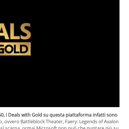
0, i Deals with Gold su questa piattaforma infatti sono
onto, ovvero Battleblock Theater, Faery: Legends of Avalon
a così scarna, ormai Microsoft non può che puntare più su