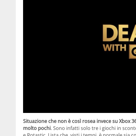
Situazione che non è così rosea invece su Xbox 36
molto pochi
. Sono infatti solo tre i giochi in sc
e Rotastic. Lista che, visti i tempi, è normale si