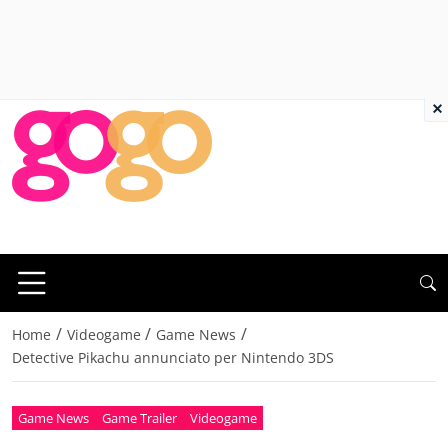
×
/
/
/
Home
Videogame
Game News
Detective Pikachu annunciato per Nintendo 3DS
Game News
Game Trailer
Videogame