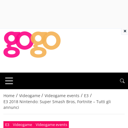
×
/
/
/
/
Home
Videogame
Videogame events
E3
E3 2018 Nintendo: Super Smash Bros, Fortnite – Tutti gli
annunci
E3
Videogame
Videogame events