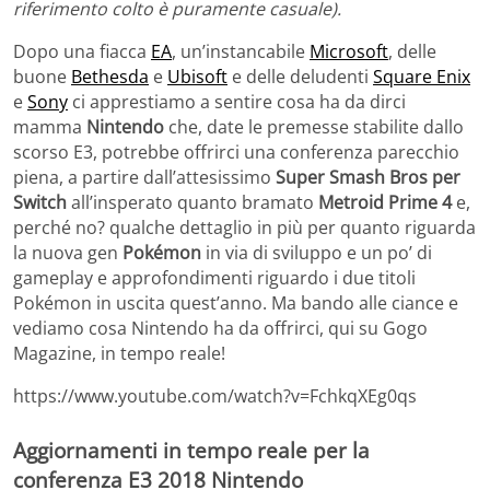
riferimento colto è puramente casuale).
Dopo una fiacca
EA
, un’instancabile
Microsoft
, delle
buone
Bethesda
e
Ubisoft
e delle deludenti
Square Enix
e
Sony
ci apprestiamo a sentire cosa ha da dirci
mamma
Nintendo
che, date le premesse stabilite dallo
scorso E3, potrebbe offrirci una conferenza parecchio
piena, a partire dall’attesissimo
Super Smash Bros per
Switch
all’insperato quanto bramato
Metroid Prime 4
e,
perché no? qualche dettaglio in più per quanto riguarda
la nuova gen
Pokémon
in via di sviluppo e un po’ di
gameplay e approfondimenti riguardo i due titoli
Pokémon in uscita quest’anno. Ma bando alle ciance e
vediamo cosa Nintendo ha da offrirci, qui su Gogo
Magazine, in tempo reale!
https://www.youtube.com/watch?v=FchkqXEg0qs
Aggiornamenti in tempo reale per la
conferenza E3 2018 Nintendo