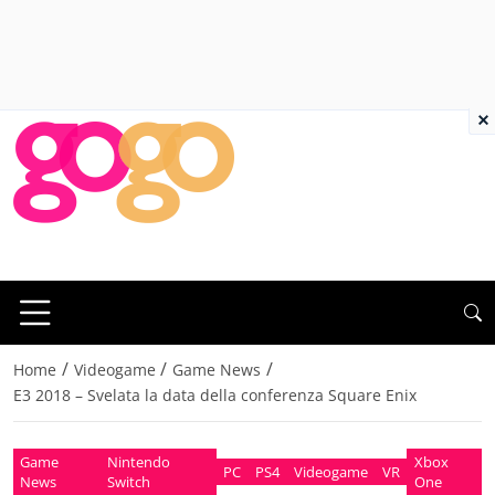
×
/
/
/
Home
Videogame
Game News
E3 2018 – Svelata la data della conferenza Square Enix
Game
Nintendo
Xbox
PC
PS4
Videogame
VR
News
Switch
One