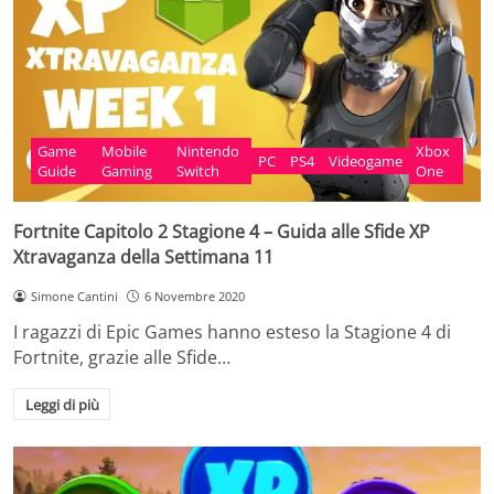
Game
Mobile
Nintendo
Xbox
PC
PS4
Videogame
Guide
Gaming
Switch
One
Fortnite Capitolo 2 Stagione 4 – Guida alle Sfide XP
Xtravaganza della Settimana 11
Simone Cantini
6 Novembre 2020
I ragazzi di Epic Games hanno esteso la Stagione 4 di
Fortnite, grazie alle Sfide…
Leggi di più