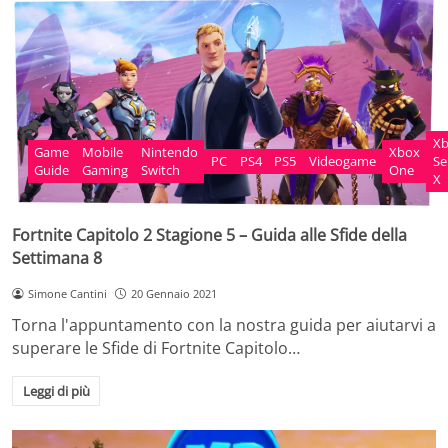
X
Game
Mobile
Nintendo
Xbox
PC
PS4
PS5
Videogame
Se
Guide
Gaming
Switch
One
X
Fortnite Capitolo 2 Stagione 5 – Guida alle Sfide della
Settimana 8
Simone Cantini
20 Gennaio 2021
Torna l'appuntamento con la nostra guida per aiutarvi a
superare le Sfide di Fortnite Capitolo…
Leggi di più