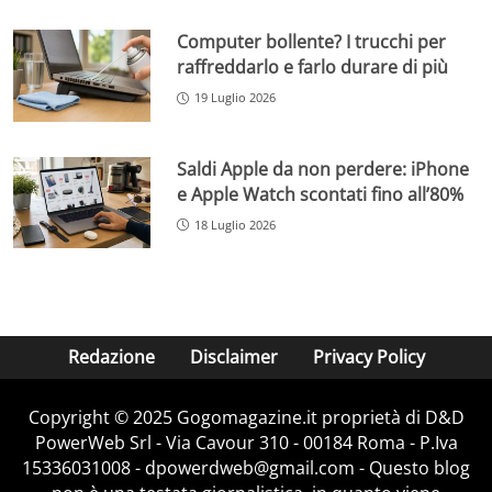
Computer bollente? I trucchi per
raffreddarlo e farlo durare di più
19 Luglio 2026
Saldi Apple da non perdere: iPhone
e Apple Watch scontati fino all’80%
18 Luglio 2026
Redazione
Disclaimer
Privacy Policy
Copyright © 2025 Gogomagazine.it proprietà di D&D
PowerWeb Srl - Via Cavour 310 - 00184 Roma - P.Iva
15336031008 - dpowerdweb@gmail.com - Questo blog