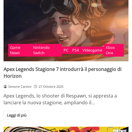
Game
Nintendo
Xbox
PC
PS4
Videogame
News
Switch
One
Apex Legends Stagione 7 introdurrà il personaggio di
Horizon
Simone Cantini
27 Ottobre 2020
Apex Legends, lo shooter di Respawn, si appresta a
lanciare la nuova stagione, ampliando il…
Leggi di più