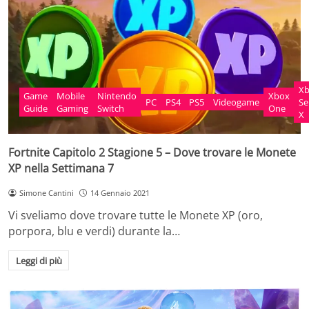
X
Game
Mobile
Nintendo
Xbox
PC
PS4
PS5
Videogame
Se
Guide
Gaming
Switch
One
X
Fortnite Capitolo 2 Stagione 5 – Dove trovare le Monete
XP nella Settimana 7
Simone Cantini
14 Gennaio 2021
Vi sveliamo dove trovare tutte le Monete XP (oro,
porpora, blu e verdi) durante la…
Leggi di più