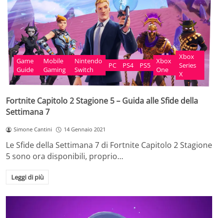
Xbox
Game
Mobile
Nintendo
Xbox
PC
PS4
PS5
Series
Guide
Gaming
Switch
One
X
Fortnite Capitolo 2 Stagione 5 – Guida alle Sfide della
Settimana 7
Simone Cantini
14 Gennaio 2021
Le Sfide della Settimana 7 di Fortnite Capitolo 2 Stagione
5 sono ora disponibili, proprio…
Leggi di più