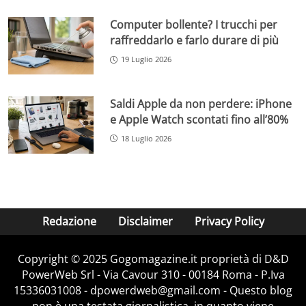
Computer bollente? I trucchi per
raffreddarlo e farlo durare di più
19 Luglio 2026
Saldi Apple da non perdere: iPhone
e Apple Watch scontati fino all’80%
18 Luglio 2026
Redazione
Disclaimer
Privacy Policy
Copyright © 2025 Gogomagazine.it proprietà di D&D
PowerWeb Srl - Via Cavour 310 - 00184 Roma - P.Iva
15336031008 - dpowerdweb@gmail.com - Questo blog
non è una testata giornalistica, in quanto viene