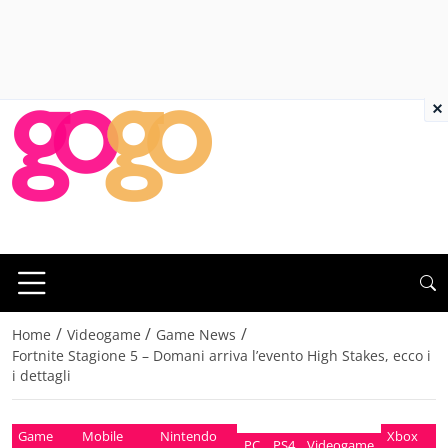
×
/
/
/
Home
Videogame
Game News
Fortnite Stagione 5 – Domani arriva l’evento High Stakes, ecco i
i dettagli
Game
Mobile
Nintendo
Xbox
PC
PS4
Videogame