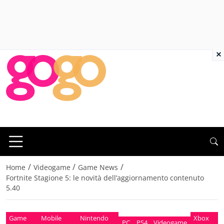
×
/
/
/
Home
Videogame
Game News
Fortnite Stagione 5: le novità dell’aggiornamento contenuto
5.40
Game
Mobile
Nintendo
Xbox
PC
PS4
Videogame