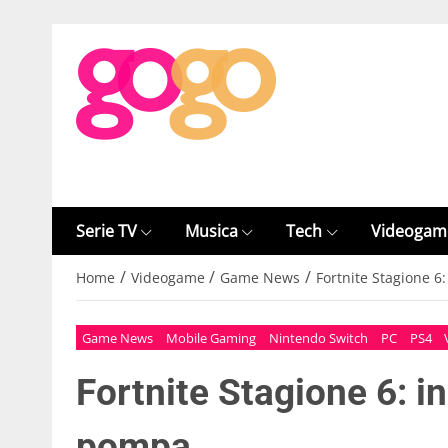
Serie TV
Musica
Tech
Videogam
/
/
/
Home
Videogame
Game News
Fortnite Stagione 6
Game News
Mobile Gaming
Nintendo Switch
PC
PS4
Fortnite Stagione 6: in
pompa