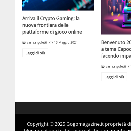
Arriva il Crypto Gaming: la
nuova frontiera delle
piattaforme di gioco online
Benvenuto 20
carla.rigoletti
13 Maggio 2024
a tema Capo
Leggi di più
facendo impaz
carla.rigoletti
Leggi di più
Copyright © 2025 Gogomagazine.it proprietà d
blog non è una testata giornalistica, in quanto v