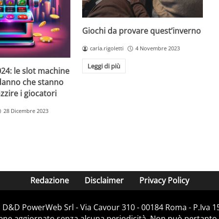
Giochi da provare quest’inverno
carla.rigoletti
4 Novembre 2023
Leggi di più
24: le slot machine
danno che stanno
zire i giocatori
28 Dicembre 2023
Redazione
Disclaimer
Privacy Policy
i D&D PowerWeb Srl - Via Cavour 310 - 00184 Roma - P.Iv
iene aggiornato senza alcuna periodicità. Non può pertanto 