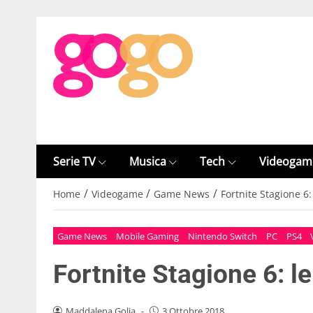
Serie TV
Musica
Tech
Videogam
/
/
/
Home
Videogame
Game News
Fortnite Stagione 6:
Game News
Mobile Gaming
Nintendo Switch
PC
PS4
Fortnite Stagione 6: le
Maddalena Golia
-
3 Ottobre 2018