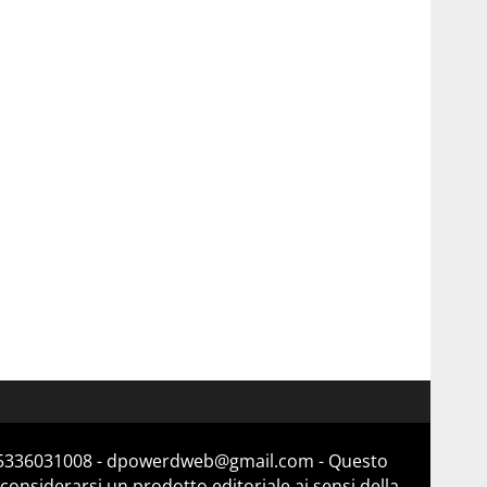
a 15336031008 - dpowerdweb@gmail.com - Questo
considerarsi un prodotto editoriale ai sensi della