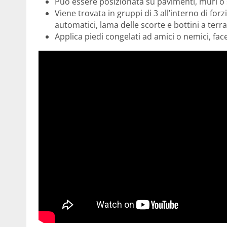
Può essere posizionata su pavimenti, muri o s
Viene trovata in gruppi di 3 all’interno di forz
automatici, lama delle scorte e bottini a terra
Applica piedi congelati ad amici o nemici, face