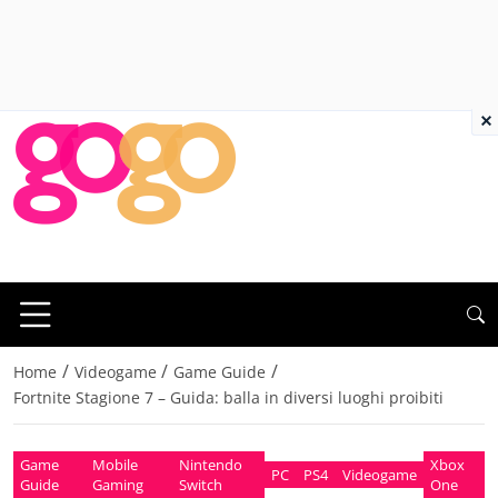
×
/
/
/
Home
Videogame
Game Guide
Fortnite Stagione 7 – Guida: balla in diversi luoghi proibiti
Game
Mobile
Nintendo
Xbox
PC
PS4
Videogame
Guide
Gaming
Switch
One