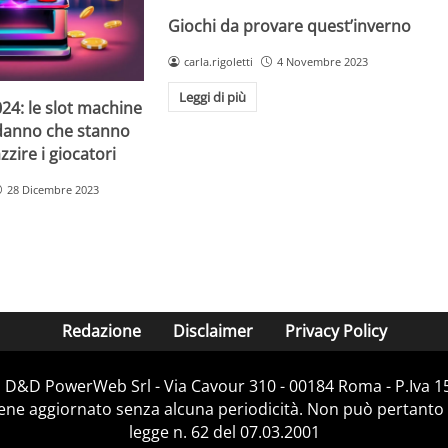
Giochi da provare quest’inverno
carla.rigoletti
4 Novembre 2023
Leggi di più
24: le slot machine
danno che stanno
zire i giocatori
28 Dicembre 2023
Redazione
Disclaimer
Privacy Policy
i D&D PowerWeb Srl - Via Cavour 310 - 00184 Roma - P.Iv
iene aggiornato senza alcuna periodicità. Non può pertanto 
legge n. 62 del 07.03.2001