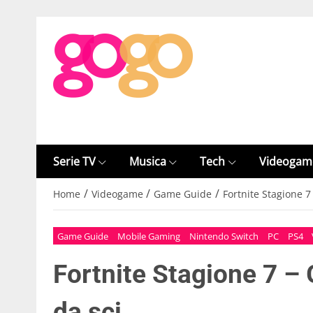
Serie TV
Musica
Tech
Videogam
/
/
/
Home
Videogame
Game Guide
Fortnite Stagione 7 
Game Guide
Mobile Gaming
Nintendo Switch
PC
PS4
Fortnite Stagione 7 – 
da sci