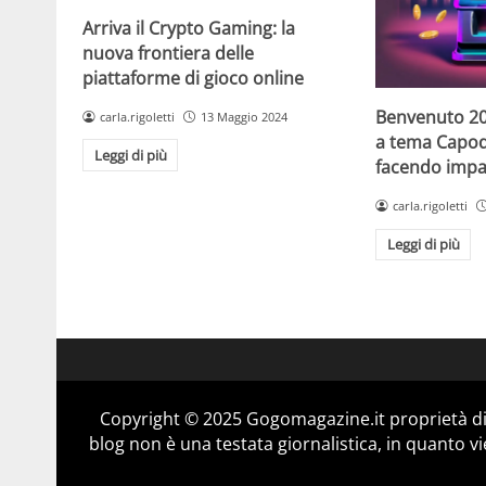
Arriva il Crypto Gaming: la
nuova frontiera delle
piattaforme di gioco online
Benvenuto 20
carla.rigoletti
13 Maggio 2024
a tema Capo
Leggi di più
facendo impaz
carla.rigoletti
Leggi di più
Copyright © 2025 Gogomagazine.it proprietà d
blog non è una testata giornalistica, in quanto v