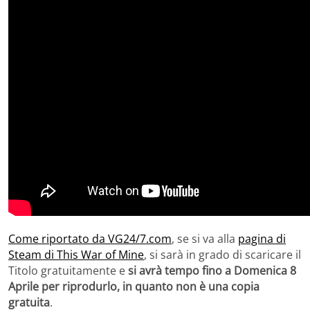
Come riportato da VG24/7.com
, se si va alla
pagina di
Steam di This War of Mine
, si sarà in grado di scaricare il
Titolo gratuitamente e
si avrà tempo fino a Domenica 8
Aprile per riprodurlo, in quanto non è una copia
gratuita
.