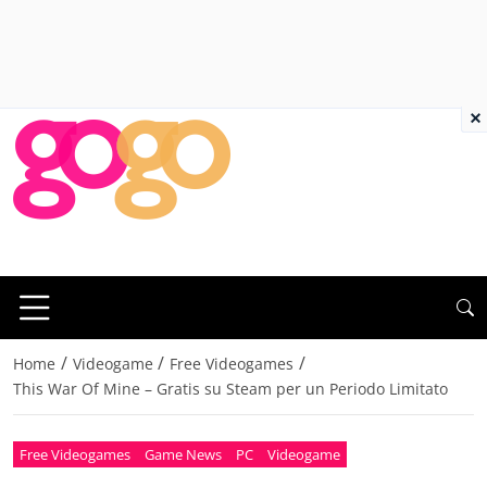
×
/
/
/
Home
Videogame
Free Videogames
This War Of Mine – Gratis su Steam per un Periodo Limitato
Free Videogames
Game News
PC
Videogame