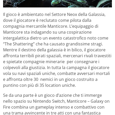
Il gioco è ambientato nel Settore Neox della Galassia,
dove il giocatore è reclutato come pilota dalla
compagnia mercantile Manticore. L’equipaggio di
Manticore sta indagando su una cospirazione
intergalattica dietro un evento catastrofico noto come
“The Shattering” che ha causato grandissime stragi.
Mentre il destino della galassia è in bilico, il giocatore
affronta terribili pirati spaziali, mercenari rivali travestiti
e spietate compagnie minerarie per consegnare i
colpevoli alla giustizia. In tutta la campagna il giocatore
vola su navi spaziali uniche, combatte avversari mortali
e affronta oltre 30 nemici in un gioco costruito a
puntino con più di 35 location uniche.
Se da una parte è un gioco d’azione che ti immerge
nello spazio su Nintendo Switch, Manticore – Galaxy on
Fire combina un gameplay intenso e combattivo con
una trama avvincente in tre atti con una fantastica