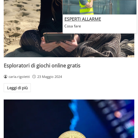
ESPERTI ALLARME
Cosa fare
Esploratori di giochi online gratis
carla.rigoletti
23 Maggio 2024
Leggi di più