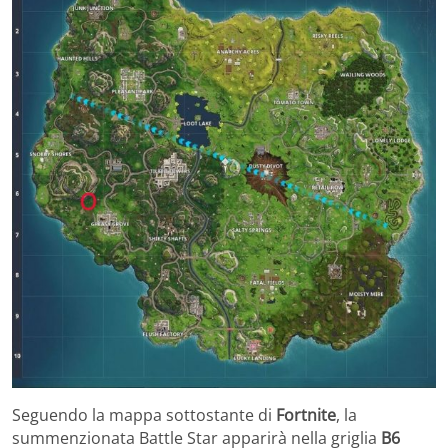
Seguendo la mappa sottostante di
Fortnite
, la
summenzionata Battle Star apparirà nella griglia
B6