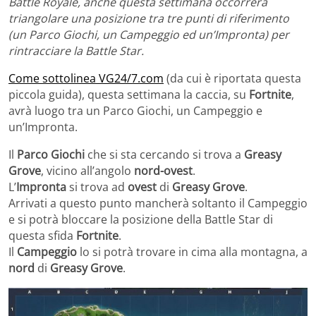
Battle Royale, anche questa settimana occorrerà
triangolare una posizione tra tre punti di riferimento
(un Parco Giochi, un Campeggio ed un’Impronta) per
rintracciare la Battle Star.
Come sottolinea VG24/7.com
(da cui è riportata questa
piccola guida), questa settimana la caccia, su
Fortnite
,
avrà luogo tra un Parco Giochi, un Campeggio e
un’Impronta.
Il
Parco Giochi
che si sta cercando si trova a
Greasy
Grove
, vicino all’angolo
nord-ovest
.
L’
Impronta
si trova ad
ovest
di
Greasy Grove
.
Arrivati a questo punto mancherà soltanto il Campeggio
e si potrà bloccare la posizione della Battle Star di
questa sfida
Fortnite
.
Il
Campeggio
lo si potrà trovare in cima alla montagna, a
nord
di
Greasy Grove
.