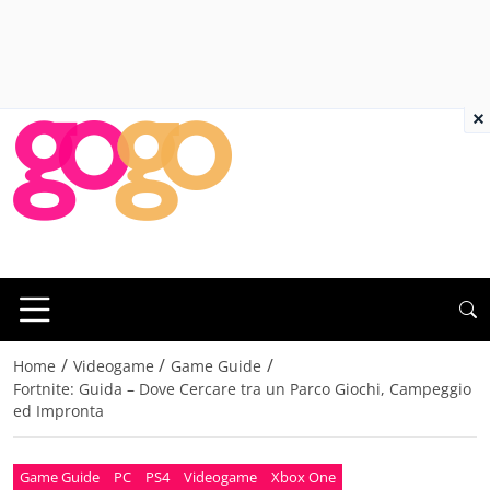
×
/
/
/
Home
Videogame
Game Guide
Fortnite: Guida – Dove Cercare tra un Parco Giochi, Campeggio
ed Impronta
Game Guide
PC
PS4
Videogame
Xbox One