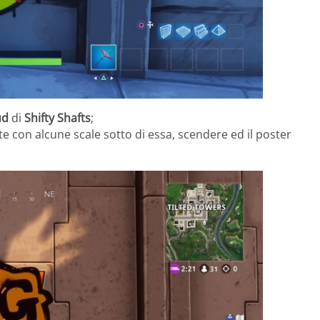
ud
di
Shifty Shafts
;
 con alcune scale sotto di essa, scendere ed il poster