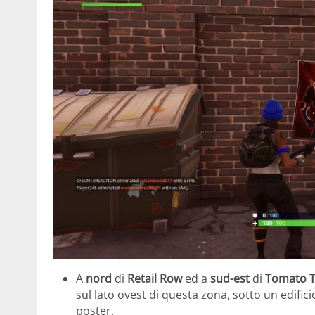
A
nord
di
Retail Row
ed a
sud-est
di
Tomato 
sul lato ovest di questa zona, sotto un edifici
poster.