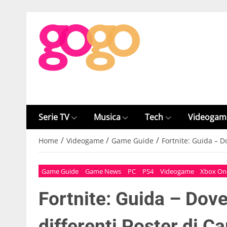
Serie TV
Musica
Tech
Videogam
/
/
/
Home
Videogame
Game Guide
Fortnite: Guida – 
Game Guide
Game News
PC
PS4
Videogame
Xbox On
Fortnite: Guida – Dov
differenti Poster di 