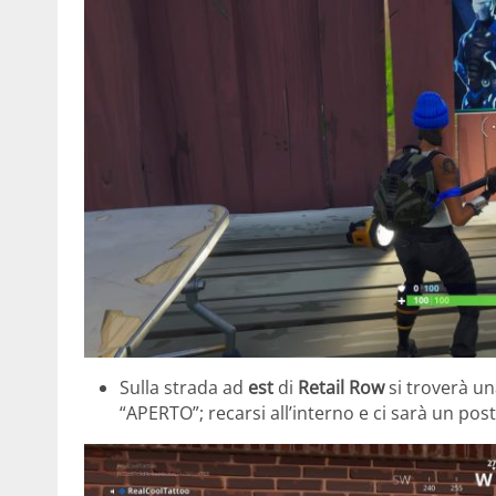
Sulla strada ad
est
di
Retail Row
si troverà un
“APERTO”; recarsi all’interno e ci sarà un pos