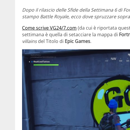
Dopo il rilascio delle Sfide della Settimana 6 di 
stampo Battle Royale, ecco dove spruzzare sopra
Come scrive VG24/7.com
(da cui è riportata questa
settimana è quella di setacciare la mappa di
Fortn
villains
del Titolo di
Epic Games
.