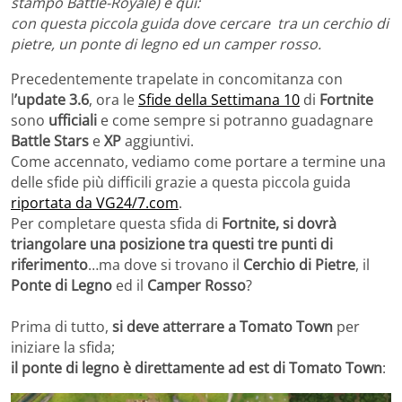
stampo Battle-Royale) è qui:
con questa piccola guida
dove cercare tra un cerchio di
pietre, un ponte di legno ed un camper rosso
.
Precedentemente trapelate in concomitanza con
l
’update 3.6
, ora le
Sfide della Settimana 10
di
Fortnite
sono
ufficiali
e come sempre si potranno guadagnare
Battle Stars
e
XP
aggiuntivi.
Come accennato, vediamo come portare a termine una
delle sfide più difficili grazie a questa piccola guida
riportata da VG24/7.com
.
Per completare questa sfida di
Fortnite, si dovrà
triangolare una posizione tra questi tre punti di
riferimento
…
ma dove si trovano il
Cerchio di Pietre
, il
Ponte di Legno
ed il
Camper Rosso
?
Prima di tutto,
si deve atterrare a
Tomato Town
per
iniziare la sfida;
il ponte di legno è direttamente ad est di Tomato Town
: