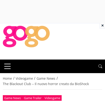
×
/
/
/
Home
Videogame
Game News
The Blackout Club – Il nuovo horror creato da BioShock
Game News
Game Trailer
Videogame