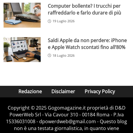
Computer bollente? I trucchi per
raffreddarlo e farlo durare di più
19 Luglio 2026
Saldi Apple da non perdere: iPhone
e Apple Watch scontati fino all’80%
18 Luglio 2026
Redazione
Disclaimer
Privacy Policy
Copyright © 2025 Gogomagazine.it proprietà di D&D
PowerWeb Srl - Via Cavour 310 - 00184 Roma - P.Iva
15336031008 - dpowerdweb@gmail.com - Questo blog
non è una testata giornalistica, in quanto viene