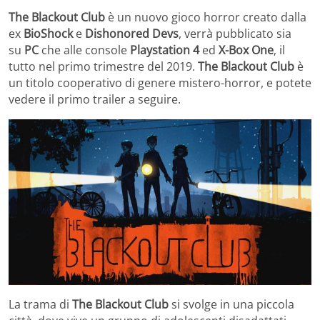
The Blackout Club
è un nuovo gioco horror creato dalla
ex
BioShock
e
Dishonored Devs
, verrà pubblicato sia
su
PC
che alle console
Playstation 4
ed
X-Box One
, il
tutto nel primo trimestre del 2019.
The Blackout Club
è
un titolo cooperativo di genere mistero-horror, e potete
vedere il primo trailer a seguire.
La trama di
The Blackout Club
si svolge in una piccola