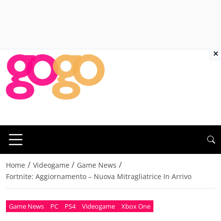
×
/
/
/
Home
Videogame
Game News
Fortnite: Aggiornamento – Nuova Mitragliatrice In Arrivo
Game News
PC
PS4
Videogame
Xbox One