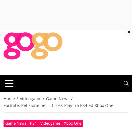
×
/
/
/
Home
Videogame
Game News
Fortnite: Petizione per il Cross-Play tra PS4 ed Xbox One
Game News
PS4
Videogame
Xbox One