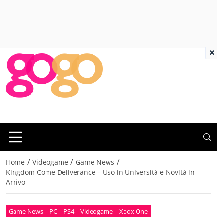
×
/
/
/
Home
Videogame
Game News
Kingdom Come Deliverance – Uso in Università e Novità in
Arrivo
Game News
PC
PS4
Videogame
Xbox One