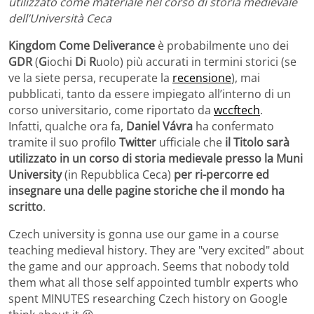
utilizzato come materiale nel corso di storia medievale
dell’Università Ceca
Kingdom Come Deliverance
è probabilmente uno dei
GDR
(
G
iochi
D
i
R
uolo) più accurati in termini storici (se
ve la siete persa, recuperate la
recensione
), mai
pubblicati, tanto da essere impiegato all’interno di un
corso universitario, come riportato da
wccftech
.
Infatti, qualche ora fa,
Daniel Vávra
ha confermato
tramite il suo profilo
Twitter
ufficiale che
il Titolo sarà
utilizzato in un corso di storia medievale presso la Muni
University
(in Repubblica Ceca)
per ri-percorre ed
insegnare una delle pagine storiche che il mondo ha
scritto
.
Czech university is gonna use our game in a course
teaching medieval history. They are "very excited" about
the game and our approach. Seems that nobody told
them what all those self appointed tumblr experts who
spent MINUTES researching Czech history on Google