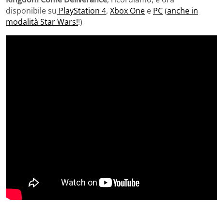
disponibile su
PlayStation 4
,
Xbox One
e
PC
(
anche in
modalità Star Wars!
!)