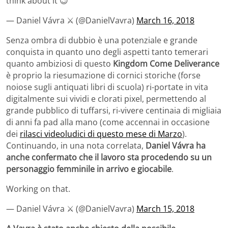
think about it 😉
— Daniel Vávra ⚔ (@DanielVavra)
March 16, 2018
Senza ombra di dubbio è una potenziale e grande
conquista in quanto uno degli aspetti tanto temerari
quanto ambiziosi di questo
Kingdom Come Deliverance
è proprio la riesumazione di cornici storiche (forse
noiose sugli antiquati libri di scuola) ri-portate in vita
digitalmente sui vividi e clorati pixel, permettendo al
grande pubblico di tuffarsi, ri-vivere centinaia di migliaia
di anni fa pad alla mano (come accennai in occasione
dei
rilasci videoludici di questo mese di Marzo
).
Continuando, in una nota correlata,
Daniel Vávra ha
anche confermato che il lavoro sta procedendo su un
personaggio femminile in arrivo e giocabile
.
Working on that.
— Daniel Vávra ⚔ (@DanielVavra)
March 15, 2018