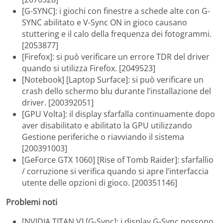
[G-SYNC]: i giochi con finestre a schede alte con G-
SYNC abilitato e V-Sync ON in gioco causano
stuttering e il calo della frequenza dei fotogrammi.
[2053877]
[Firefox]: si può verificare un errore TDR del driver
quando si utilizza Firefox. [2049523]
[Notebook] [Laptop Surface]: si può verificare un
crash dello schermo blu durante l’installazione del
driver. [200392051]
[GPU Volta]: il display sfarfalla continuamente dopo
aver disabilitato e abilitato la GPU utilizzando
Gestione periferiche o riavviando il sistema
[200391003]
[GeForce GTX 1060] [Rise of Tomb Raider]: sfarfallio
/ corruzione si verifica quando si apre l’interfaccia
utente delle opzioni di gioco. [200351146]
Problemi noti
[NVIDIA TITAN V] [G-Sync]: i display G-Sync possono