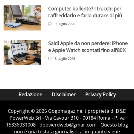
Computer bollente? I trucchi per
raffreddarlo e farlo durare di più
19 Luglio 2026
Saldi Apple da non perdere: iPhone
e Apple Watch scontati fino all’80%
18 Luglio 2026
Redazione
Disclaimer
Privacy Policy
Copyright © 2025 Gogomagazine.it proprietà di D&D
PowerWeb Srl - Via Cavour 310 - 00184 Roma - P.Iva
15336031008 - dpowerdweb@gmail.com - Questo blog
non è una testata giornalistica, in quanto viene