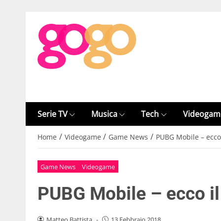
Serie TV
Musica
Tech
Videogam
/
/
/
Home
Videogame
Game News
PUBG Mobile – ecco i
Game News
Videogame
PUBG Mobile – ecco il 
Matteo Battista
-
13 Febbraio 2018