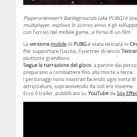
Playerunknown’s Battlegrounds (aka PUBG) è stat
multiplayer, esploso lo scorso anno,
e gli svilupp
con l’arrivo del mobile game…e forse di un film
La
versione
mobile
di
PUBG
è stata lanciata in
Ci
Per supportare l’uscita, il partner di lancio
Tence
piuttosto grandioso.
Segue la narrazione del gioco
, a partire dai per
preparano a combattere fino alla morte a terra.
I personaggi sono mostrati facendo ogni sorta di 
attrezzature, sopravvivendo da soli e/o insieme.
Ecco il trailer, pubblicato su
YouTube
da
Soy Effec