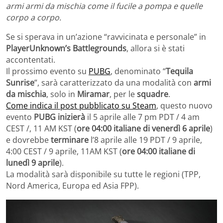
armi armi da mischia come il fucile a pompa e quelle
corpo a corpo.
Se si sperava in ​​un’azione “ravvicinata e personale” in
PlayerUnknown’s Battlegrounds
, allora si è stati
accontentati.
Il prossimo evento su
PUBG
, denominato “
Tequila
Sunrise
”, sarà caratterizzato da una modalità con
armi
da mischia
, solo in
Miramar
, per le
squadre
.
Come indica il post pubblicato su Steam
, questo nuovo
evento
PUBG
inizierà
il 5 aprile alle 7 pm PDT / 4 am
CEST /, 11 AM KST (
ore 04:00 italiane di venerdì 6 aprile
)
e dovrebbe
terminare
l’8 aprile alle 19 PDT / 9 aprile,
4:00 CEST / 9 aprile, 11AM KST (
ore 04:00 italiane di
lunedì 9 aprile
).
La modalità sarà disponibile su tutte le regioni (TPP,
Nord America, Europa ed Asia FPP).