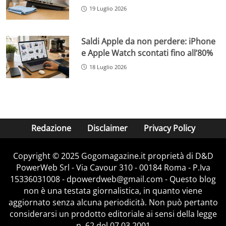
19 Luglio 2026
Saldi Apple da non perdere: iPhone
e Apple Watch scontati fino all’80%
18 Luglio 2026
Redazione
Disclaimer
Privacy Policy
Copyright © 2025 Gogomagazine.it proprietà di D&D
PowerWeb Srl - Via Cavour 310 - 00184 Roma - P.Iva
15336031008 - dpowerdweb@gmail.com - Questo blog
non è una testata giornalistica, in quanto viene
aggiornato senza alcuna periodicità. Non può pertanto
considerarsi un prodotto editoriale ai sensi della legge
n. 62 del 07.03.2001