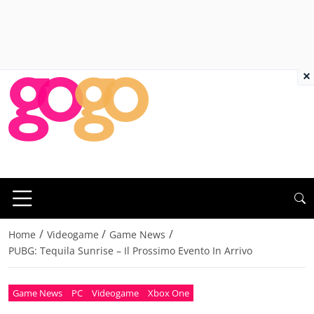
×
/
/
/
Home
Videogame
Game News
PUBG: Tequila Sunrise – Il Prossimo Evento In Arrivo
Game News
PC
Videogame
Xbox One