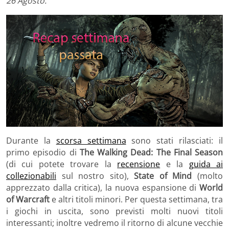
26 Agosto.
Durante la
scorsa settimana
sono stati rilasciati: il
primo episodio di
The Walking Dead: The Final Season
(di cui potete trovare la
recensione
e la
guida ai
collezionabili
sul nostro sito),
State of Mind
(molto
apprezzato dalla critica), la nuova espansione di
World
of Warcraft
e altri titoli minori. Per questa settimana, tra
i giochi in uscita, sono previsti molti nuovi titoli
interessanti; inoltre vedremo il ritorno di alcune vecchie