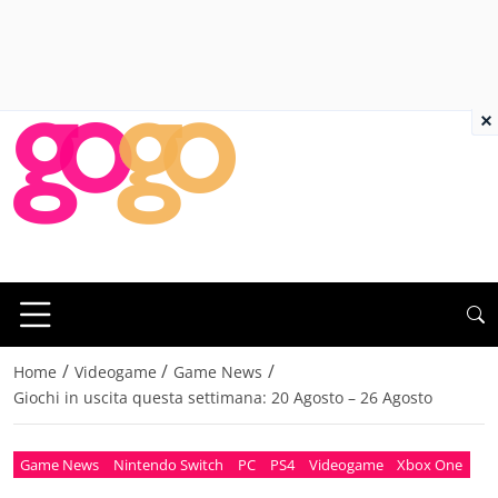
×
/
/
/
Home
Videogame
Game News
Giochi in uscita questa settimana: 20 Agosto – 26 Agosto
Game News
Nintendo Switch
PC
PS4
Videogame
Xbox One