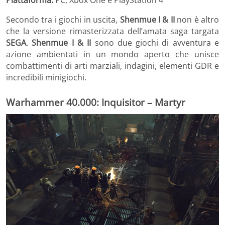
Piattaforma:
PC, Xbox One e PlayStation 4
Secondo tra i giochi in uscita,
Shenmue I & II
non è altro
che la versione rimasterizzata dell’amata saga targata
SEGA
.
Shenmue I & II
sono due giochi di avventura e
azione ambientati in un mondo aperto che unisce
combattimenti di arti marziali, indagini, elementi GDR e
incredibili minigiochi.
Warhammer 40.000: Inquisitor – Martyr