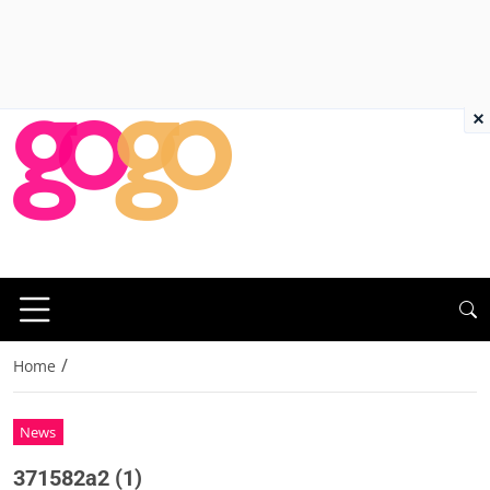
×
/
Home
News
371582a2 (1)