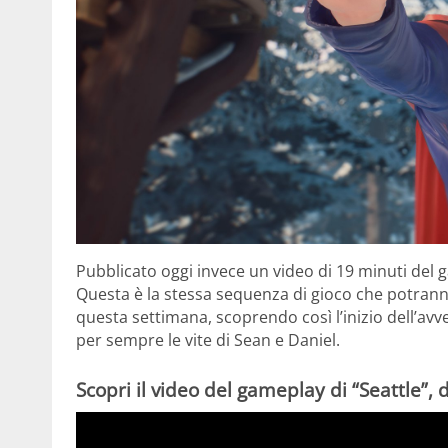
Pubblicato oggi invece un video di 19 minuti del 
Questa è la stessa sequenza di gioco che potran
questa settimana, scoprendo così l’inizio dell’av
per sempre le vite di Sean e Daniel.
Scopri il video del gameplay di “Seattle”, d