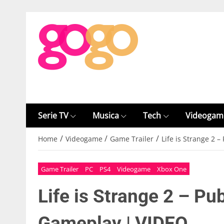
Serie TV
Musica
Tech
Videogam
/
/
/
Home
Videogame
Game Trailer
Life is Strange 2 
Game Trailer
PC
PS4
Videogame
Xbox One
Life is Strange 2 – Pub
Gameplay | VIDEO