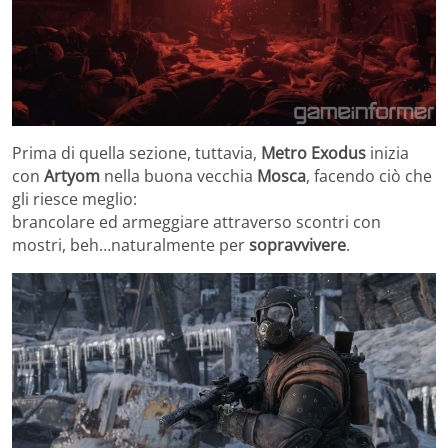
Prima di quella sezione, tuttavia,
Metro Exodus
inizia
con
Artyom
nella buona vecchia
Mosca
, facendo ciò che
gli riesce meglio:
brancolare ed armeggiare attraverso scontri con
mostri, beh…naturalmente per
sopravvivere
.