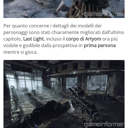
Per quanto concerne i dettagli dei modelli dei
personaggi sono stati chiaramente migliorati dall’ultimo
capitolo,
Last Light
, incluso il
corpo di Artyom
ora più
visibile e godibile dalla prospettiva in
prima persona
mentre si gioca.