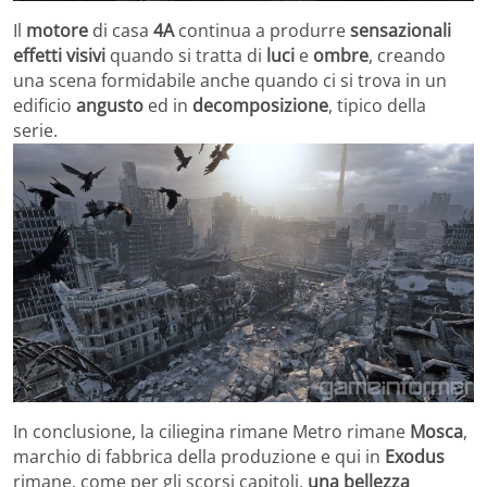
Il
motore
di casa
4A
continua a produrre
sensazionali
effetti visivi
quando si tratta di
luci
e
ombre
, creando
una scena formidabile anche quando ci si trova in un
edificio
angusto
ed in
decomposizione
, tipico della
serie.
In conclusione, la ciliegina rimane Metro rimane
Mosca
,
marchio di fabbrica della produzione e qui in
Exodus
rimane, come per gli scorsi capitoli,
una bellezza