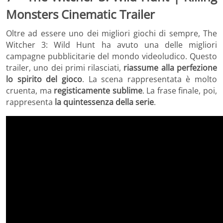
Monsters Cinematic Trailer
Oltre ad essere uno dei migliori giochi di sempre, The
Witcher 3: Wild Hunt ha avuto una delle migliori
campagne pubblicitarie del mondo videoludico. Questo
trailer, uno dei primi rilasciati,
riassume alla perfezione
lo spirito del gioco
. La scena rappresentata è molto
cruenta, ma
registicamente sublime
. La frase finale, poi,
rappresenta
la quintessenza della serie
.