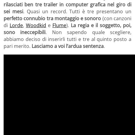
rilasciati ben tre trailer in computer grafica nel giro di
sei mesi
. Quasi un record. Tutti è tre presentano un
perfetto connubio tra montaggio e sonoro
(con canzoni
di
Lorde
,
Woodkid
e
Flume
).
La regia e il soggetto, poi,
sono ineccepibili
. Non sapendo quale scegliere,
abbiamo deciso di inserirli tutti e tre al quinto posto a
pari merito.
Lasciamo a voi l’ardua sentenza
.