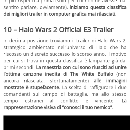
in più rispetto a prima (solo per chi non ne avesse mai
sentito parlare, ovviamente),
iniziamo questa classifica
dei migliori trailer in computer grafica mai rilasciati
.
10 – Halo Wars 2 Official E3 Trailer
In decima posizione troviamo il trailer di Halo Wars 2,
strategico ambientato nell’universo di Halo che ha
riscosso un discreto successo lo scorso anno. Il motivo
per cui si trova in questa classifica è lampante già dai
primi secondi.
La maestria con cui sono riusciti ad unire
l’ottima canzone inedita di The White Buffalo
(non
ancora rilasciata, sfortunatamente)
alle immagini
mostrate è stupefacente
. La scelta di raffigurare i due
comandanti sul campo di battaglia, ma allo stesso
tempo estranei al conflitto è vincente.
La
rappresentazione visiva di “conosci il tuo nemico”
.