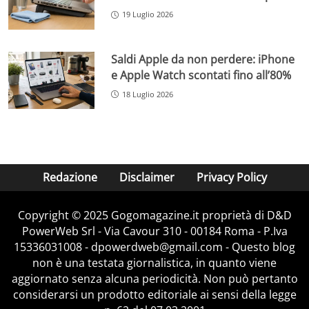
19 Luglio 2026
Saldi Apple da non perdere: iPhone
e Apple Watch scontati fino all’80%
18 Luglio 2026
Redazione
Disclaimer
Privacy Policy
Copyright © 2025 Gogomagazine.it proprietà di D&D
PowerWeb Srl - Via Cavour 310 - 00184 Roma - P.Iva
15336031008 - dpowerdweb@gmail.com - Questo blog
non è una testata giornalistica, in quanto viene
aggiornato senza alcuna periodicità. Non può pertanto
considerarsi un prodotto editoriale ai sensi della legge
Change privacy settings