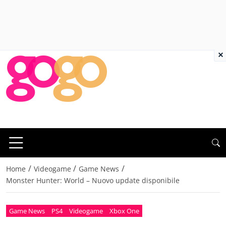
×
/
/
/
Home
Videogame
Game News
Monster Hunter: World – Nuovo update disponibile
Game News
PS4
Videogame
Xbox One