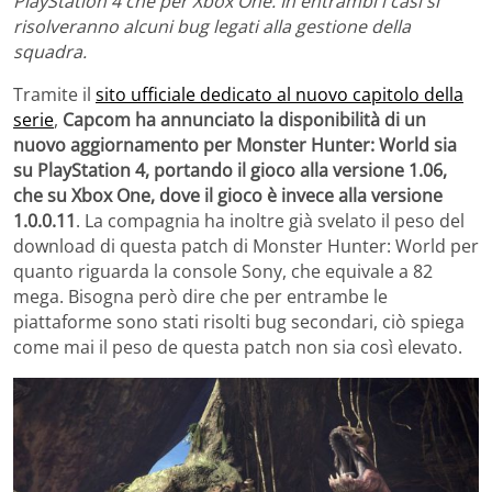
PlayStation 4 che per Xbox One. In entrambi i casi si
risolveranno alcuni bug legati alla gestione della
squadra.
Tramite il
sito ufficiale dedicato al nuovo capitolo della
serie
,
Capcom ha annunciato la disponibilità di un
nuovo aggiornamento per Monster Hunter: World sia
su PlayStation 4, portando il gioco alla versione 1.06,
che su Xbox One, dove il gioco è invece alla versione
1.0.0.11
. La compagnia ha inoltre già svelato il peso del
download di questa patch di Monster Hunter: World per
quanto riguarda la console Sony, che equivale a 82
mega. Bisogna però dire che per entrambe le
piattaforme sono stati risolti bug secondari, ciò spiega
come mai il peso de questa patch non sia così elevato.