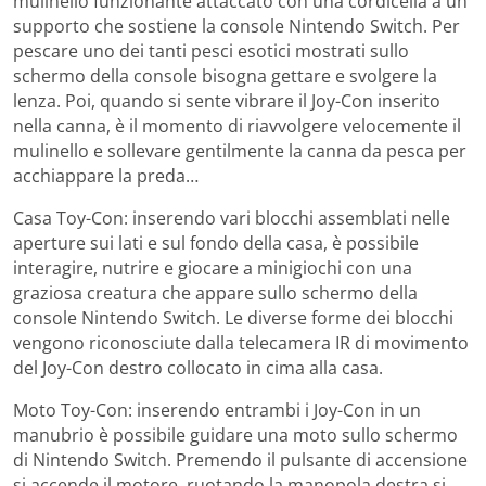
mulinello funzionante attaccato con una cordicella a un
supporto che sostiene la console Nintendo Switch. Per
pescare uno dei tanti pesci esotici mostrati sullo
schermo della console bisogna gettare e svolgere la
lenza. Poi, quando si sente vibrare il Joy-Con inserito
nella canna, è il momento di riavvolgere velocemente il
mulinello e sollevare gentilmente la canna da pesca per
acchiappare la preda…
Casa Toy-Con: inserendo vari blocchi assemblati nelle
aperture sui lati e sul fondo della casa, è possibile
interagire, nutrire e giocare a minigiochi con una
graziosa creatura che appare sullo schermo della
console Nintendo Switch. Le diverse forme dei blocchi
vengono riconosciute dalla telecamera IR di movimento
del Joy-Con destro collocato in cima alla casa.
Moto Toy-Con: inserendo entrambi i Joy-Con in un
manubrio è possibile guidare una moto sullo schermo
di Nintendo Switch. Premendo il pulsante di accensione
si accende il motore, ruotando la manopola destra si