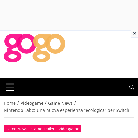
×
/
/
/
Home
Videogame
Game News
Nintendo Labo: Una nuova esperienza “ecologica” per Switch
Game News
Game Trailer
Videogame