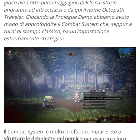
gioco avrà otto personaggi giocabili le cui storie
andranno ad intrecciarsi e da qui il nome Octopath
Traveler. Giocando la Prologue Demo abbiamo avuto
modo di approfondire il Combat System che, seppur a
turni di stampo classico, ha un’impostazione
estremamente strategica.
Il Combat System è molto profondo. Imparerete a
sfruttare le debolezze del nemico
per esaurire i loro