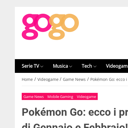
Serie TV
Musica
Tech
Videogam
/
/
/
Home
Videogame
Game News
Pokémon Go: ecco i 
Game News
Mobile Gaming
Videogame
Pokémon Go: ecco i pr
di Gennaio e Febbraio!