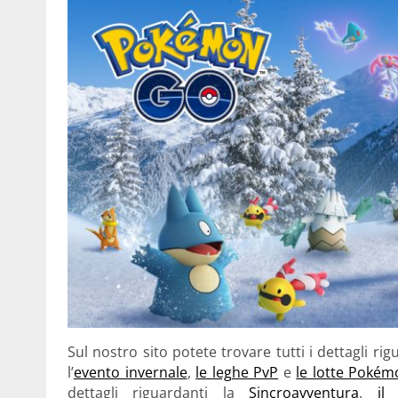
Sul nostro sito potete trovare tutti i dettagli rig
l’
evento invernale
,
le leghe PvP
e
le lotte Pokém
dettagli riguardanti la
Sincroavventura
,
il