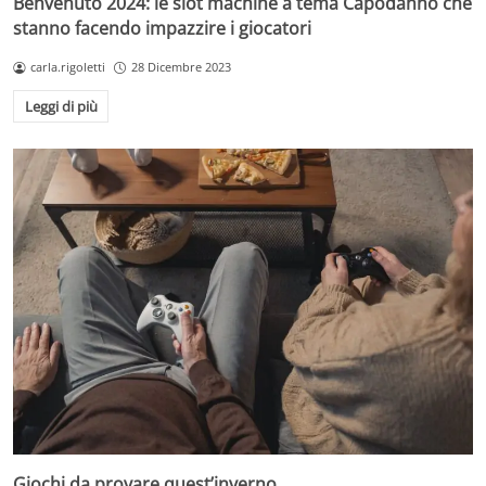
Benvenuto 2024: le slot machine a tema Capodanno che
stanno facendo impazzire i giocatori
carla.rigoletti
28 Dicembre 2023
Leggi di più
Giochi da provare quest’inverno