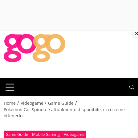
×
/
/
/
Home
Videogame
Game Guide
Pokémon Go: Spinda è attualmente disponibile, ecco come
ottenerlo
Game Guide
Mobile Gaming
Videogame