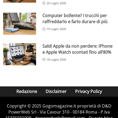
20 Luglio 2026
Computer bollente? I trucchi per
raffreddarlo e farlo durare di più
19 Luglio 2026
Saldi Apple da non perdere: iPhone
e Apple Watch scontati fino all’80%
18 Luglio 2026
Redazione
Disclaimer
Privacy Policy
Copyright © 2025 Gogomagazine.it proprietà di D&D
PowerWeb Srl - Via Cavour 310 - 00184 Roma - P.Iva
15336031008 - dpowerdweb@gmail.com - Questo blog