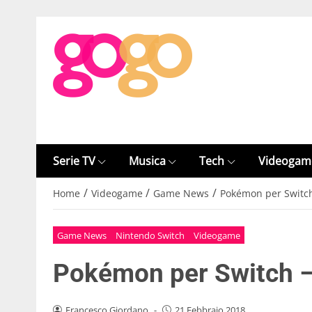
Serie TV
Musica
Tech
Videogam
/
/
/
Home
Videogame
Game News
Pokémon per Switch 
Game News
Nintendo Switch
Videogame
Pokémon per Switch – 
Francesco Giordano
-
21 Febbraio 2018