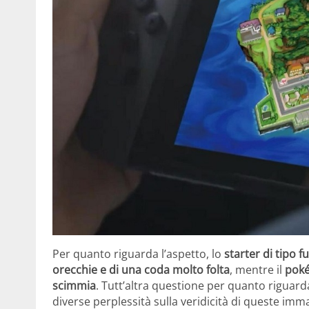
Per quanto riguarda l’aspetto, lo
starter di tipo 
orecchie e di una coda molto folta
, mentre il
poké
scimmia
. Tutt’altra questione per quanto riguar
diverse perplessità sulla veridicità di queste imm