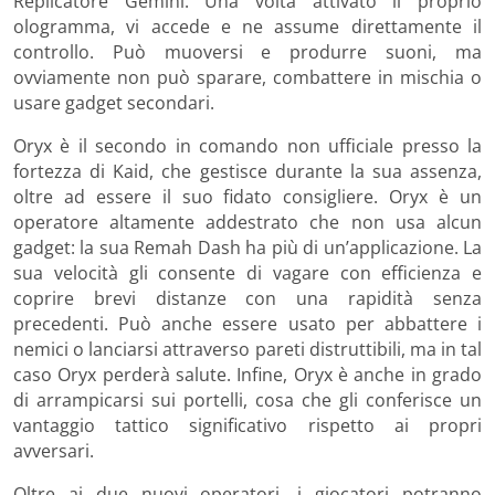
Replicatore Gemini. Una volta attivato il proprio
ologramma, vi accede e ne assume direttamente il
controllo. Può muoversi e produrre suoni, ma
ovviamente non può sparare, combattere in mischia o
usare gadget secondari.
Oryx è il secondo in comando non ufficiale presso la
fortezza di Kaid, che gestisce durante la sua assenza,
oltre ad essere il suo fidato consigliere. Oryx è un
operatore altamente addestrato che non usa alcun
gadget: la sua Remah Dash ha più di un’applicazione. La
sua velocità gli consente di vagare con efficienza e
coprire brevi distanze con una rapidità senza
precedenti. Può anche essere usato per abbattere i
nemici o lanciarsi attraverso pareti distruttibili, ma in tal
caso Oryx perderà salute. Infine, Oryx è anche in grado
di arrampicarsi sui portelli, cosa che gli conferisce un
vantaggio tattico significativo rispetto ai propri
avversari.
Oltre ai due nuovi operatori, i giocatori potranno