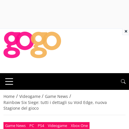
×
/
/
/
Home
Videogame
Game News
Rainbow Six Siege: tutti i dettagli su Void Edge, nuova
Stagione del gioco
Game News
PC
PS4
Videogame
Xbox One