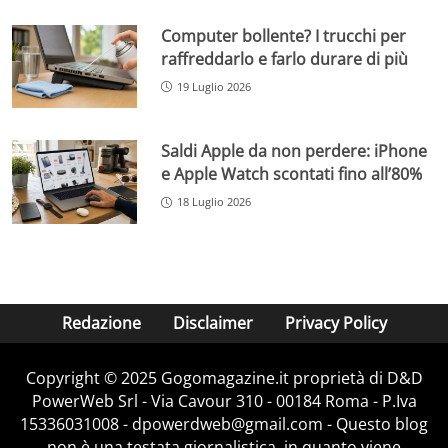
Computer bollente? I trucchi per
raffreddarlo e farlo durare di più
19 Luglio 2026
Saldi Apple da non perdere: iPhone
e Apple Watch scontati fino all’80%
18 Luglio 2026
Redazione
Disclaimer
Privacy Policy
Copyright © 2025 Gogomagazine.it proprietà di D&D
PowerWeb Srl - Via Cavour 310 - 00184 Roma - P.Iva
15336031008 - dpowerdweb@gmail.com - Questo blog
non è una testata giornalistica, in quanto viene