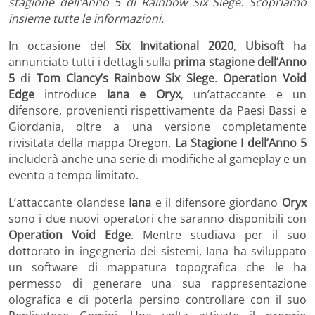
stagione dell’Anno 5 di Rainbow Six Siege. Scopriamo
insieme tutte le informazioni.
In occasione del
Six Invitational 2020
,
Ubisoft
ha
annunciato tutti i dettagli sulla
prima stagione dell’Anno
5
di
Tom Clancy’s Rainbow Six Siege
.
Operation Void
Edge
introduce
Iana e Oryx
, un’attaccante e un
difensore, provenienti rispettivamente da Paesi Bassi e
Giordania, oltre a una versione completamente
rivisitata della mappa Oregon.
La Stagione I dell’Anno 5
includerà anche una serie di modifiche al gameplay e un
evento a tempo limitato.
L’attaccante olandese
Iana
e il difensore giordano
Oryx
sono i due nuovi operatori che saranno disponibili con
Operation Void Edge
. Mentre studiava per il suo
dottorato in ingegneria dei sistemi, Iana ha sviluppato
un software di mappatura topografica che le ha
permesso di generare una sua rappresentazione
olografica e di poterla persino controllare con il suo