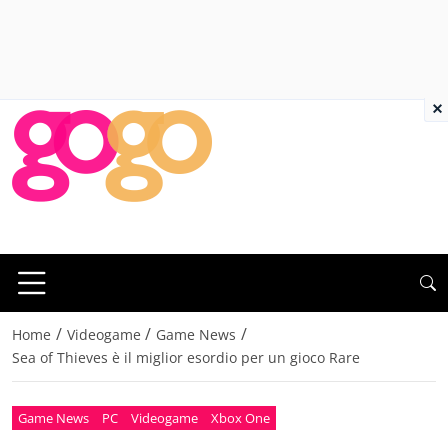
×
/
/
/
Home
Videogame
Game News
Sea of Thieves è il miglior esordio per un gioco Rare
Game News
PC
Videogame
Xbox One