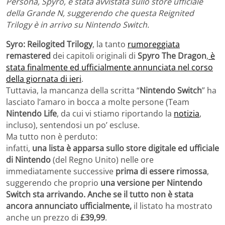
Persona, Spyro, è stata avvistata sullo store ufficiale
della Grande N, suggerendo che questa Reignited
Trilogy è in arrivo su Nintendo Switch.
Syro: Reilogited Trilogy
, la tanto
rumoreggiata
remastered
dei capitoli originali di
Spyro The Dragon
,
è
stata finalmente ed ufficialmente annunciata nel corso
della giornata di ieri
.
Tuttavia, la mancanza della scritta “
Nintendo Switch
” ha
lasciato l’amaro in bocca a molte persone (Team
Nintendo Life
, da cui vi stiamo riportando la
notizia
,
incluso), sentendosi un po’ escluse.
Ma tutto non è perduto:
infatti,
una lista è apparsa sullo store digitale ed ufficiale
di Nintendo
(del Regno Unito) nelle ore
immediatamente successive
prima di essere rimossa
,
suggerendo che proprio
una versione per Nintendo
Switch sta arrivando. Anche se il tutto non è stata
ancora annunciato ufficialmente,
il listato ha mostrato
anche un prezzo di
£39,99
.