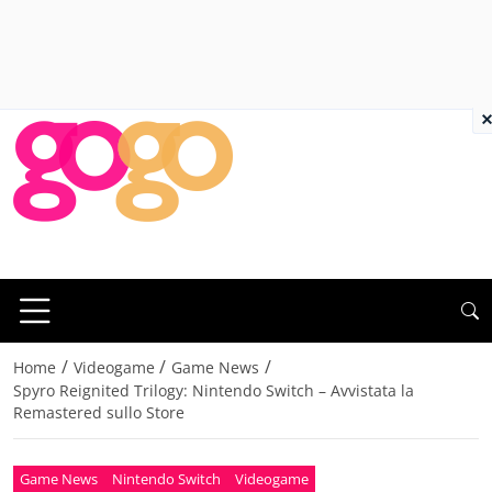
×
/
/
/
Home
Videogame
Game News
Spyro Reignited Trilogy: Nintendo Switch – Avvistata la
Remastered sullo Store
Game News
Nintendo Switch
Videogame