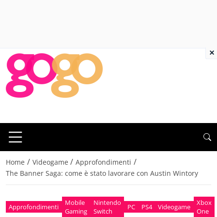
×
/
/
/
Home
Videogame
Approfondimenti
The Banner Saga: come è stato lavorare con Austin Wintory
Mobile
Nintendo
Xbox
Approfondimenti
PC
PS4
Videogame
Gaming
Switch
One