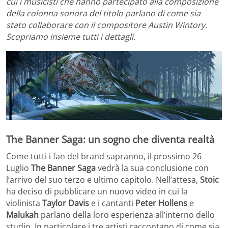
cui i musicisti che hanno partecipato alla composizione
della colonna sonora del titolo parlano di come sia
stato collaborare con il compositore Austin Wintory.
Scopriamo insieme tutti i dettagli.
The Banner Saga: un sogno che diventa realtà
Come tutti i fan del brand sapranno, il prossimo 26
Luglio
The Banner Saga
vedrà la sua conclusione con
l’arrivo del suo terzo e ultimo capitolo. Nell’attesa,
Stoic
ha deciso di pubblicare un nuovo video in cui la
violinista
Taylor Davis
e i cantanti
Peter Hollens
e
Malukah
parlano della loro esperienza all’interno dello
studio. In particolare i tre artisti raccontano di come sia