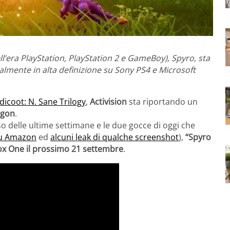
l’era PlayStation, PlayStation 2 e GameBoy), Spyro, sta
talmente in alta definizione su Sony PS4 e Microsoft
icoot: N. Sane Trilogy
,
Activision
sta riportando un
agon
.
o delle ultime settimane e le due gocce di oggi che
su Amazon
ed
alcuni leak di qualche screenshot
),
“Spyro
box One il prossimo 21 settembre
.