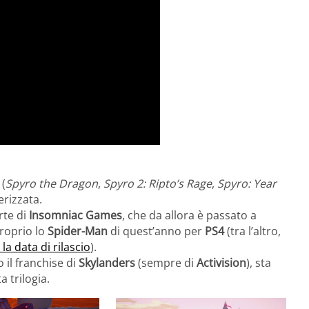
(
Spyro the Dragon
,
Spyro 2: Ripto’s Rage
,
Spyro: Year
rizzata.
rte di
Insomniac Games
, che da allora è passato a
roprio lo
Spider-Man
di quest’anno per
PS4
(tra l’altro,
la data di rilascio
).
o il franchise di
Skylanders
(sempre di
Activision
), sta
 trilogia.