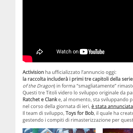
Activision
ha ufficializzato l’annuncio oggi:
la raccolta includerà i primi tre capitoli della serie
of the Dragon
) in forma “smagliatamente” rimaste
Questi tre Titoli videro lo sviluppo originale da pa
Ratchet e Clank
e, al momento, sta sviluppando p
nel corso della giornata di ieri,
è stata annunciata 
Il team di sviluppo,
Toys for Bob
, il quale ha creat
gestendo i compiti di rimasterizzazione per questa