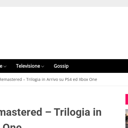
e
Televisione
Gossip
emastered – Trilogia in Arrivo su PS4 ed Xbox One
astered – Trilogia in
x One