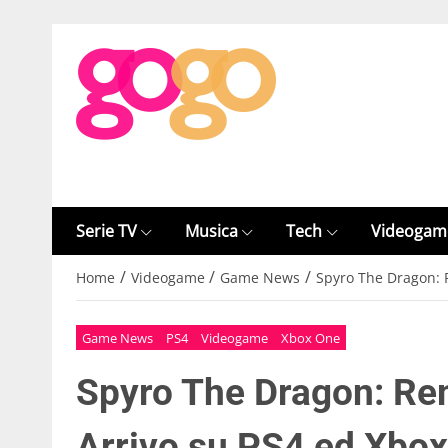
Serie TV
Musica
Tech
Videogam
/
/
/
Home
Videogame
Game News
Spyro The Dragon: R
Game News
PS4
Videogame
Xbox One
Spyro The Dragon: Rem
Arrivo su PS4 ed Xbo