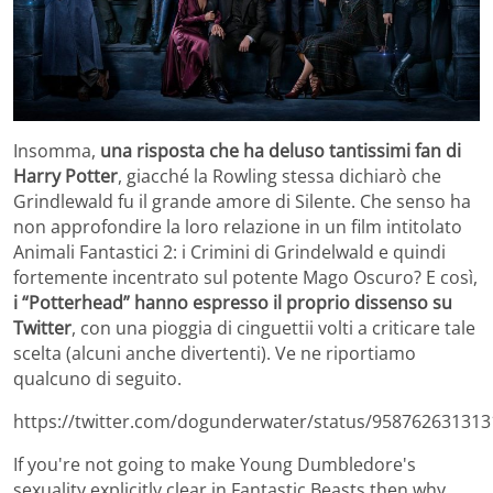
Insomma,
una risposta che ha deluso tantissimi fan di
Harry Potter
, giacché la Rowling stessa dichiarò che
Grindlewald fu il grande amore di Silente. Che senso ha
non approfondire la loro relazione in un film intitolato
Animali Fantastici 2: i Crimini di Grindelwald e quindi
fortemente incentrato sul potente Mago Oscuro? E così,
i “Potterhead” hanno espresso il proprio dissenso su
Twitter
, con una pioggia di cinguettii volti a criticare tale
scelta (alcuni anche divertenti). Ve ne riportiamo
qualcuno di seguito.
https://twitter.com/dogunderwater/status/95876263131
If you're not going to make Young Dumbledore's
sexuality explicitly clear in Fantastic Beasts then why