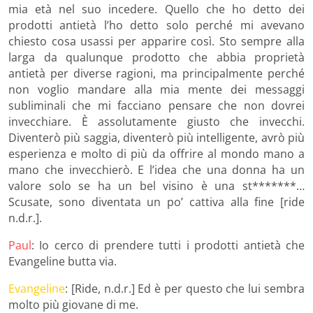
mia età nel suo incedere. Quello che ho detto dei
prodotti antietà l’ho detto solo perché mi avevano
chiesto cosa usassi per apparire così. Sto sempre alla
larga da qualunque prodotto che abbia proprietà
antietà per diverse ragioni, ma principalmente perché
non voglio mandare alla mia mente dei messaggi
subliminali che mi facciano pensare che non dovrei
invecchiare. È assolutamente giusto che invecchi.
Diventerò più saggia, diventerò più intelligente, avrò più
esperienza e molto di più da offrire al mondo mano a
mano che invecchierò. E l’idea che una donna ha un
valore solo se ha un bel visino è una st*******…
Scusate, sono diventata un po’ cattiva alla fine [ride
n.d.r.].
Paul
: Io cerco di prendere tutti i prodotti antietà che
Evangeline butta via.
Evangeline
: [Ride, n.d.r.] Ed è per questo che lui sembra
molto più giovane di me.