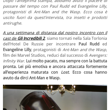
Dopo l’anteprima stampa, abbiamo avuto il piacere di
passare del tempo con Paul Rudd ed Evangeline Lilly,
protagonisti di Ant-Man and the Wasp. Ecco cosa è
uscito fuori da quest’intervista, tra insetti e prodotti
antirughe.
A una settimana di distanza dal nostro incontro con il
cast de
Gli Incredibili 2
,
siamo tornati nella Sala Torlonia
dell’Hotel De Russie per incontrare
Paul Rudd
ed
Evangeline Lilly
, protagonisti di
Ant-Man and the Wasp
,
film dei Marvel Studios, reduci dal successo di
Avengers:
Infinity War
.
Lui molto pacato, ma sempre con la battuta
pronta. Lei più emotiva e ancora attaccata fortemente
all’esperienza maturata con
Lost
. Ecco cosa hanno
avuto da dirci Ant-Man e Wasp.