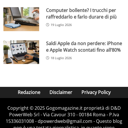
Computer bollente? I trucchi per
raffreddarlo e farlo durare di più
19 Luglio 2026
Saldi Apple da non perdere: iPhone
e Apple Watch scontati fino all’80%
18 Luglio 2026
Redazione
Disclaimer
Privacy Policy
Copyright © 2025 Gogomagazine.it proprietà di D&D
PowerWeb Srl - Via Cavour 310 - 00184 Roma - P.Iva
15336031008 - dpowerdweb@gmail.com - Questo blog
non è una testata giornalistica, in quanto viene