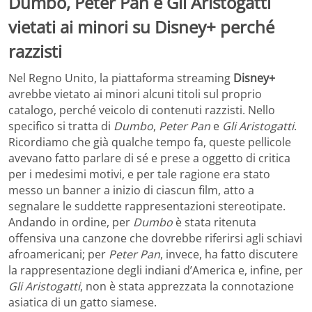
Dumbo, Peter Pan e Gli Aristogatti
vietati ai minori su Disney+ perché
razzisti
Nel Regno Unito, la piattaforma streaming
Disney+
avrebbe vietato ai minori alcuni titoli sul proprio
catalogo, perché veicolo di contenuti razzisti. Nello
specifico si tratta di
Dumbo
,
Peter Pan
e
Gli Aristogatti
.
Ricordiamo che già qualche tempo fa, queste pellicole
avevano fatto parlare di sé e prese a oggetto di critica
per i medesimi motivi, e per tale ragione era stato
messo un banner a inizio di ciascun film, atto a
segnalare le suddette rappresentazioni stereotipate.
Andando in ordine, per
Dumbo
è stata ritenuta
offensiva una canzone che dovrebbe riferirsi agli schiavi
afroamericani; per
Peter Pan
, invece, ha fatto discutere
la rappresentazione degli indiani d’America e, infine, per
Gli Aristogatti
, non è stata apprezzata la connotazione
asiatica di un gatto siamese.