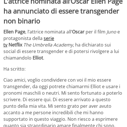
L’attrice nominata all’Oscar Ellen Page
ha annunciato di essere transgender
non binario
Ellen Page
, l’attrice nominata all’
Oscar
per
il film
Juno
e
protagonista della
serie
tv
Netflix
The
Umbrella Academy
, ha
dichiarato sui
social di essere transgender e di potersi rivolgere a lui
chiamandolo
Elliot
.
Ha scritto:
Ciao amici, voglio condividere con voi il mio essere
transgender, da oggi potrete chiamarmi Elliot e usare i
pronomi maschili
o neutri
. Mi sento fortunato a poterlo
scrivere.
Di essere qui. Di essere arrivato a questo
punto della mia vita. Mi sento grato per aver avuto
accanto a me persone incredibili che mi hanno
supportato in questo viaggio.
Non riesco a esprimere
quanto sia straordinario amare finalmente chi sono.