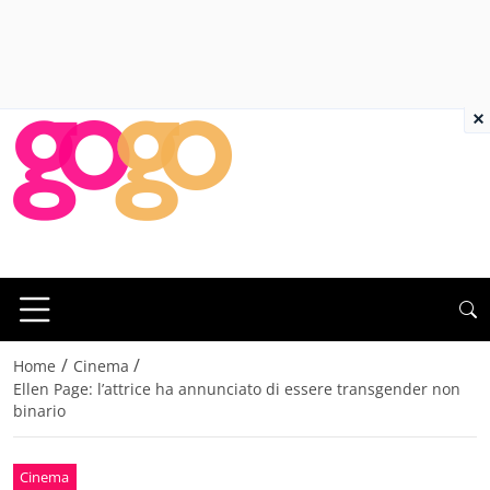
×
/
/
Home
Cinema
Ellen Page: l’attrice ha annunciato di essere transgender non
binario
Cinema