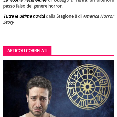
La nostra recensione
di
Obbligo o Verità
,
un ulteriore
passo falso del genere horror
.
Tutte le ultime novità
dalla
Stagione 8
di
America Horror
Story
.
ARTICOLI CORRELATI