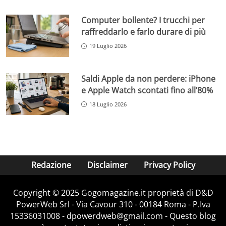
Computer bollente? I trucchi per
raffreddarlo e farlo durare di più
19 Luglio 2026
Saldi Apple da non perdere: iPhone
e Apple Watch scontati fino all’80%
18 Luglio 2026
Redazione
Disclaimer
Privacy Policy
Copyright © 2025 Gogomagazine.it proprietà di D&D
PowerWeb Srl - Via Cavour 310 - 00184 Roma - P.Iva
15336031008 - dpowerdweb@gmail.com - Questo blog