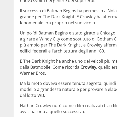
nuova svolta nel genere dei supereroi.
Il successo di Batman Begins ha permesso a Nolan 
grande per The Dark Knight. E Crowley ha afferma
fenomenale era proprio nel suo vicolo.
Un po ‘di Batman Begins è stato girato a Chicago
a girare a Windy City come sostituto di Gotham C
più ampio per The Dark Knight , e Crowley afferma
edifici federali e l’architettura degli anni ’60.
E The Dark Knight ha anche uno dei veicoli più mem
dalla Batmobile. Come ricorda
Crowley
, quello e
Warner Bros.
Ma la moto doveva essere tenuta segreta, quindi
modello a grandezza naturale per provare a elabo
dal lotto WB.
Nathan Crowley notò come i film realizzati tra i 
avvicinarono a quello successivo.