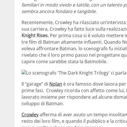
familiari in modo vivido e tattile, con un talento
sembra ancora fondato e tangibile.
Recentemente, Crowley ha rilasciato un’intervsta e
sua carriera, Crowley ha fatto luce sulla realizzaz
Knight Rises.
Per prima cosa si è voluto mettere in
tre film di Batman altamente influenti. Quando N
voleva affrontare Batman, lo scenografo fu inizia
rivelato che il loro primo passo nel progettare q
capire come sarebbe stata la Batmobile.
Il “garage” di
Nolan
è ora famoso dove lavora per la
prime fasi. Crowley ricorda con affetto come lui,
lavorato insieme per rispondere ad alcune domand
sviluppo di Batman.
Crowley
afferma di aver avuto un tempo insolita
resto dei loro film, e quando il pubblico e la crit