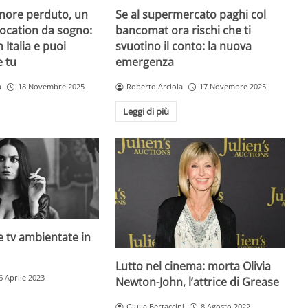
amore perduto, un
Se al supermercato paghi col
 location da sogno:
bancomat ora rischi che ti
n Italia e puoi
svuotino il conto: la nuova
e tu
emergenza
a
18 Novembre 2025
Roberto Arciola
17 Novembre 2025
Leggi di più
rie tv ambientate in
Lutto nel cinema: morta Olivia
6 Aprile 2023
Newton-John, l’attrice di Grease
Giulia Bertaccini
8 Agosto 2022