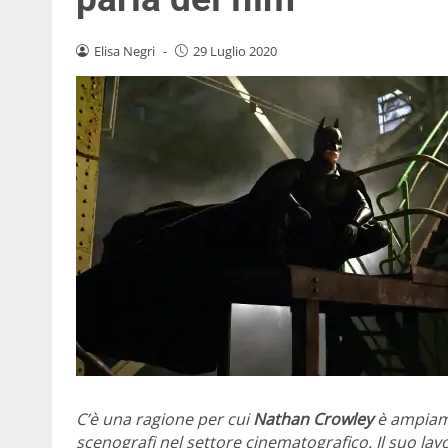
Elisa Negri
-
29 Luglio 2020
C’è una ragione per cui
Nathan Crowley
è ampiame
scenografi nel settore cinematografico. Il suo lavo