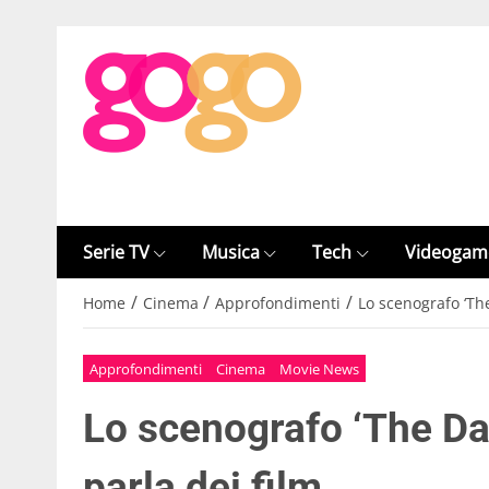
Serie TV
Musica
Tech
Videogam
/
/
/
Home
Cinema
Approfondimenti
Lo scenografo ‘The
Approfondimenti
Cinema
Movie News
Lo scenografo ‘The Dar
parla dei film